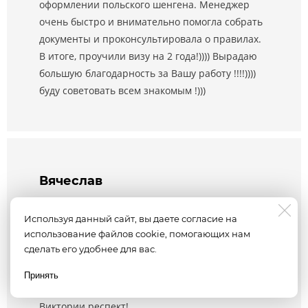
оформлении польского шенгена. Менеджер
очень быстро и внимательно помогла собрать
документы и проконсультировала о правилах.
В итоге, проучили визу на 2 года!)))) Вырадаю
большую благодарность за Вашу работу !!!!))))
буду советовать всем знакомым !)))
Вячеслав
Виза в Польшу
15.10.2018
Используя данный сайт, вы даете согласие на
использование файлов cookie, помогающих нам
сделать его удобнее для вас.
Спасибо за хорошую услугу, получил
мультивизу в Польшу на полгода, при том что в
Принять
Есть вопрос? Пишите
паспорте была только одна Шенгенская.
Виктории респект!