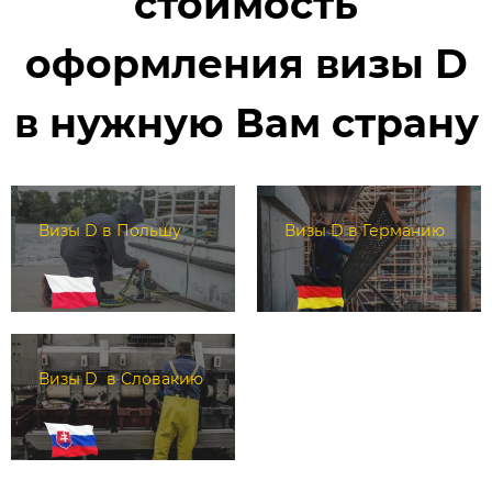
стоимость
оформления визы D
в нужную Вам страну
Визы D в Польшу
Визы D в Германию
Визы D в Словакию