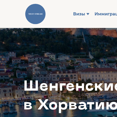
Визы
Иммигра
Шенгенски
в Хорвати