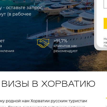
- оставьте запрос,
ут (в рабочее
Н
лет
>91,7%
н
а
клиентов нас
П
рмления
рекомендуют
 ВИЗЫ В ХОРВАТИЮ
му родной нам Хорватии русским туристам