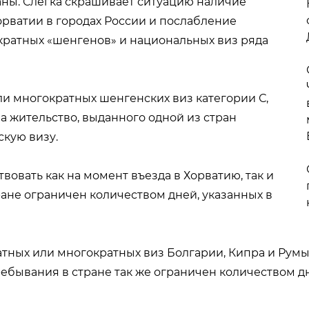
аны. Слегка скрашивает ситуацию наличие
рватии в городах России и послабление
кратных «шенгенов» и национальных виз ряда
и многократных шенгенских виз категории С,
а жительство, выданного одной из стран
скую визу.
вовать как на момент въезда в Хорватию, так и
ране ограничен количеством дней, указанных в
ных или многократных виз Болгарии, Кипра и Румын
бывания в стране так же ограничен количеством дне