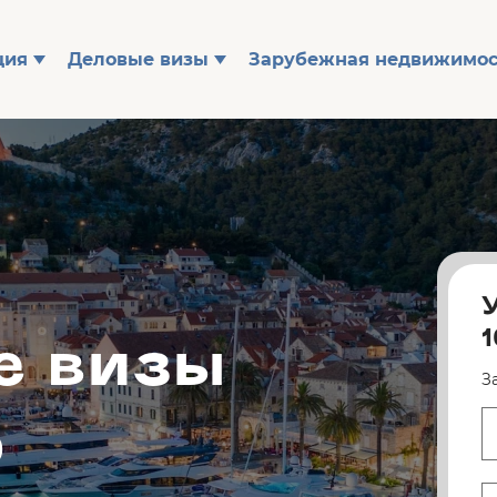
ция
Деловые визы
Зарубежная недвижимос
е визы
З
ю