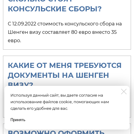
КОНСУЛЬСКИЕ СБОРЫ?
С 12.09.2022 стоимость консульского сбора на
Шенген визу составляет 80 евро вместо 35
евро.
КАКИЕ ОТ МЕНЯ ТРЕБУЮТСЯ
ДОКУМЕНТЫ НА ШЕНГЕН
ВИЗУ?
Используя данный сайт, вы даете согласие на
Паспорт РФ, Загранпаспорт, 2 фото, справка с
использование файлов cookie, помогающих нам
банка, справка с работы
сделать его удобнее для вас.
Принять
Есть вопрос? Пишите
ВОЗМОЖНО ОФОРМИТЬ