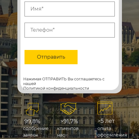
Отправить
Нажимая ОТПРАВИТЬ Вы соглашаетесь с
нашей
Политикой конфиденциальности
>5 лет
99,8%
>91,7%
одобрение
клиентов
опыта
заявок
нас
оформления