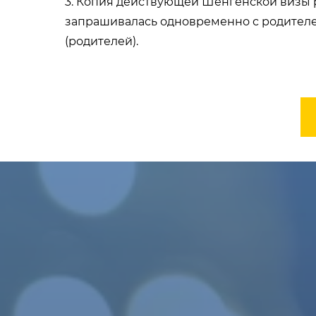
3. Копия действующей Шенгенской визы р
запрашивалась одновременно с родителе
(родителей).