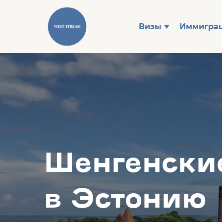
Визы
Иммигра
Шенгенски
в Эстонию