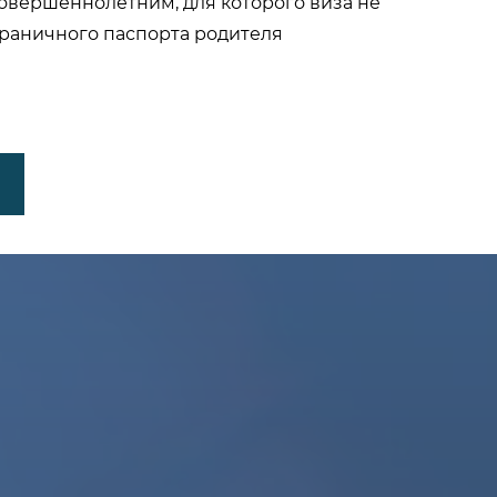
совершеннолетним, для которого виза не
раничного паспорта родителя