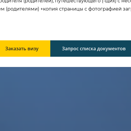
одителя (родителей), путешествующего (-щих) с не
м (родителями) +копия страницы с фотографией заг
Заказать визу
Запрос списка документов