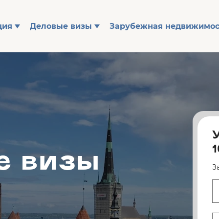
ция
Деловые визы
Зарубежная недвижимос
е визы
З