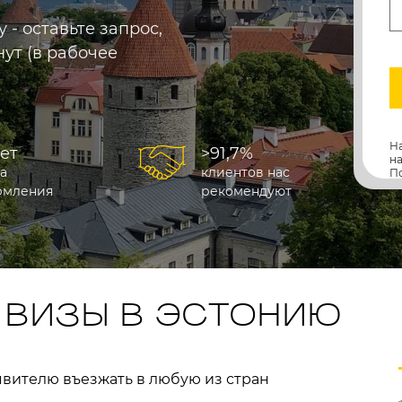
- оставьте запрос,
ут (в рабочее
Н
лет
>91,7%
н
а
клиентов нас
П
рмления
рекомендуют
 ВИЗЫ В ЭСТОНИЮ
явителю въезжать в любую из стран