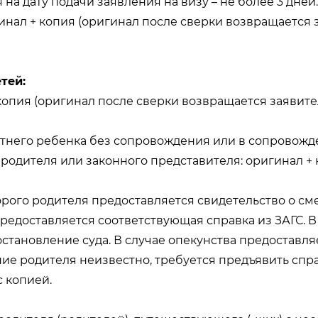
на дату подачи заявления на визу – не более 3 дней.
инал + копия (оригинал после сверки возвращается з
тей:
 копия (оригинал после сверки возвращается заявите
тнего ребенка без сопровождения или в сопровожд
 родителя или законного представителя: оригинал +
орого родителя предоставляется свидетельство о см
предоставляется соответствующая справка из ЗАГС. 
становление суда. В случае опекунства предоставл
ие родителя неизвестно, требуется предъявить спра
 копией.