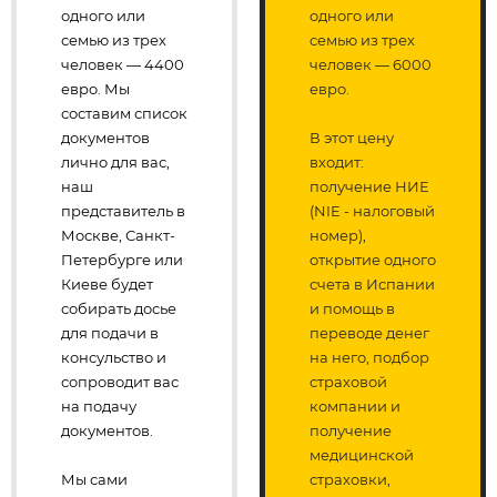
одного или
одного или
семью из трех
семью из трех
человек — 4400
человек — 6000
евро. Мы
евро.
составим список
документов
В этот цену
лично для вас,
входит:
наш
получение НИЕ
представитель в
(NIE - налоговый
Москве, Санкт-
номер),
Петербурге или
открытие одного
Киеве будет
счета в Испании
собирать досье
и помощь в
для подачи в
переводе денег
консульство и
на него, подбор
сопроводит вас
страховой
на подачу
компании и
документов.
получение
медицинской
Мы сами
страховки,