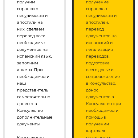
получим
получение
справки о
справок о
несудимости и
несудимости и
апостили на
апостилей,
них, сделаем
перевод
перевод всех
документов на
необходимых
испанский и
документов на
легализация
испанский язык,
переводов,
заполним
подготовка
анкеты. При
всего досье и
необходимости
сопровождение
наш
в Консульство,
представитель
донос
самостоятельно
документов в
донесет в
Консульство при
Консульство
необходимости,
дополнительные
помощь в
документы.
получении
карточек
Консульские
резидента в