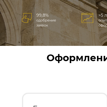
99,8%
>5 
одобрение
опыт
заявок
офо
Оформлени