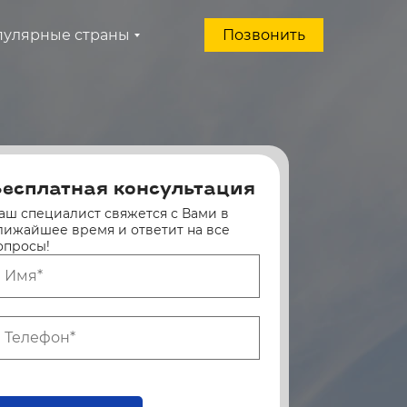
пулярные страны
Позвонить
есплатная консультация
аш специалист свяжется с Вами в
лижайшее время и ответит на все
опросы!