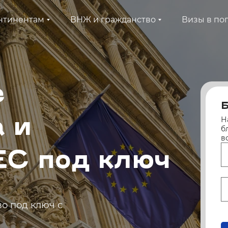
нтинентам
ВНЖ и гражданство
Визы в по
е
Б
Н
 и
б
в
ЕС под ключ
о под ключ с