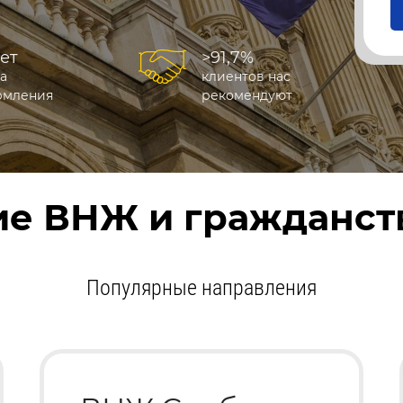
лет
>91,7%
а
клиентов нас
рмления
рекомендуют
е ВНЖ и гражданств
Популярные направления